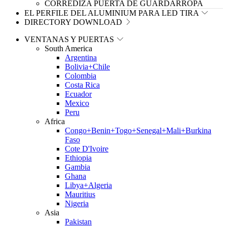
CORREDIZA PUERTA DE GUARDARROPA
EL PERFILE DEL ALUMINIUM PARA LED TIRA
DIRECTORY DOWNLOAD
VENTANAS Y PUERTAS
South America
Argentina
Bolivia+Chile
Colombia
Costa Rica
Ecuador
Mexico
Peru
Africa
Congo+Benin+Togo+Senegal+Mali+Burkina
Faso
Cote D'Ivoire
Ethiopia
Gambia
Ghana
Libya+Algeria
Mauritius
Nigeria
Asia
Pakistan