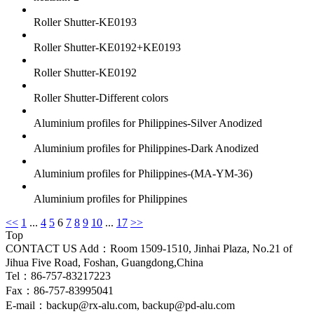
Roller Shutter-KE0193
Roller Shutter-KE0192+KE0193
Roller Shutter-KE0192
Roller Shutter-Different colors
Aluminium profiles for Philippines-Silver Anodized
Aluminium profiles for Philippines-Dark Anodized
Aluminium profiles for Philippines-(MA-YM-36)
Aluminium profiles for Philippines
<<
1
...
4
5
6
7
8
9
10
...
17
>>
Top
CONTACT US
Add：Room 1509-1510, Jinhai Plaza, No.21 of
Jihua Five Road, Foshan, Guangdong,China
Tel：86-757-83217223
Fax：86-757-83995041
E-mail：backup@rx-alu.com, backup@pd-alu.com