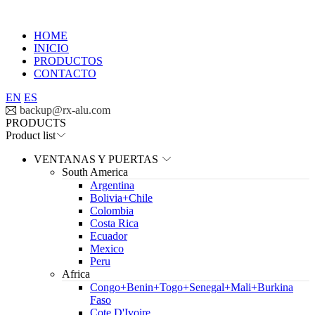
HOME
INICIO
PRODUCTOS
CONTACTO
EN
ES

backup@rx-alu.com
PRODUCTS
Product list
VENTANAS Y PUERTAS
South America
Argentina
Bolivia+Chile
Colombia
Costa Rica
Ecuador
Mexico
Peru
Africa
Congo+Benin+Togo+Senegal+Mali+Burkina
Faso
Cote D'Ivoire