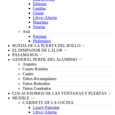
Ethiopia
Gambia
Ghana
Libya+Algeria
Mauritius
Nigeria
Asia
Pakistan
Philippines
RUEDA DE LA PUERTA DEL ROLLO
EL DISIPADOR DE CALOR
PASAMANOS
GENERAL PERFIL DEL ALUMINIO
Angulos
Cuarto Rondon
Canles
Tubos Rectangulares
Tubos Redondos
Tubos Cuadrados
LOS ACESORIOS DE LAS VENTANAS Y PUERTAS
MUEBLE
CABINETE DE LA COCINA
Lsrael+Palestine
Libya+Algeria