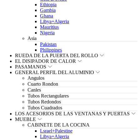
Ethiopia
Gambia
Ghana
Libya+Algeria
Mauritius
Nigeria
Asia
Pakistan
Philippines
RUEDA DE LA PUERTA DEL ROLLO
EL DISIPADOR DE CALOR
PASAMANOS
GENERAL PERFIL DEL ALUMINIO
Angulos
Cuarto Rondon
Canles
Tubos Rectangulares
Tubos Redondos
Tubos Cuadrados
LOS ACESORIOS DE LAS VENTANAS Y PUERTAS
MUEBLE
CABINETE DE LA COCINA
Lsrael+Palestine
Libya+Algeria