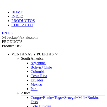
HOME
INICIO
PRODUCTOS
CONTACTO
EN
ES

backup@rx-alu.com
PRODUCTS
Product list
VENTANAS Y PUERTAS
South America
Argentina
Bolivia+Chile
Colombia
Costa Rica
Ecuador
Mexico
Peru
Africa
Congo+Benin+Togo+Senegal+Mali+Burkina
Faso
Cote D'Ivoire