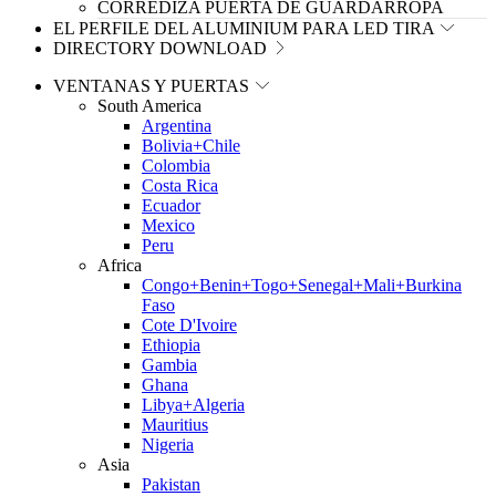
CORREDIZA PUERTA DE GUARDARROPA
EL PERFILE DEL ALUMINIUM PARA LED TIRA
DIRECTORY DOWNLOAD
VENTANAS Y PUERTAS
South America
Argentina
Bolivia+Chile
Colombia
Costa Rica
Ecuador
Mexico
Peru
Africa
Congo+Benin+Togo+Senegal+Mali+Burkina
Faso
Cote D'Ivoire
Ethiopia
Gambia
Ghana
Libya+Algeria
Mauritius
Nigeria
Asia
Pakistan