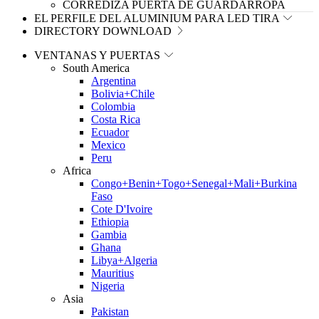
CORREDIZA PUERTA DE GUARDARROPA
EL PERFILE DEL ALUMINIUM PARA LED TIRA
DIRECTORY DOWNLOAD
VENTANAS Y PUERTAS
South America
Argentina
Bolivia+Chile
Colombia
Costa Rica
Ecuador
Mexico
Peru
Africa
Congo+Benin+Togo+Senegal+Mali+Burkina
Faso
Cote D'Ivoire
Ethiopia
Gambia
Ghana
Libya+Algeria
Mauritius
Nigeria
Asia
Pakistan