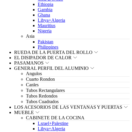
Ethiopia
Gambia
Ghana
Libya+Algeria
Mauritius
Nigeria
Asia
Pakistan
Philippines
RUEDA DE LA PUERTA DEL ROLLO
EL DISIPADOR DE CALOR
PASAMANOS
GENERAL PERFIL DEL ALUMINIO
Angulos
Cuarto Rondon
Canles
Tubos Rectangulares
Tubos Redondos
Tubos Cuadrados
LOS ACESORIOS DE LAS VENTANAS Y PUERTAS
MUEBLE
CABINETE DE LA COCINA
Lsrael+Palestine
Libya+Algeria