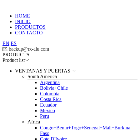
HOME
INICIO
PRODUCTOS
CONTACTO
EN
ES

backup@rx-alu.com
PRODUCTS
Product list
VENTANAS Y PUERTAS
South America
Argentina
Bolivia+Chile
Colombia
Costa Rica
Ecuador
Mexico
Peru
Africa
Congo+Benin+Togo+Senegal+Mali+Burkina
Faso
Cote D'Ivoire